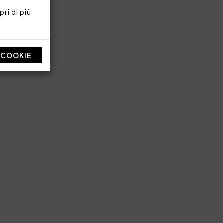
ri di più
I COOKIE