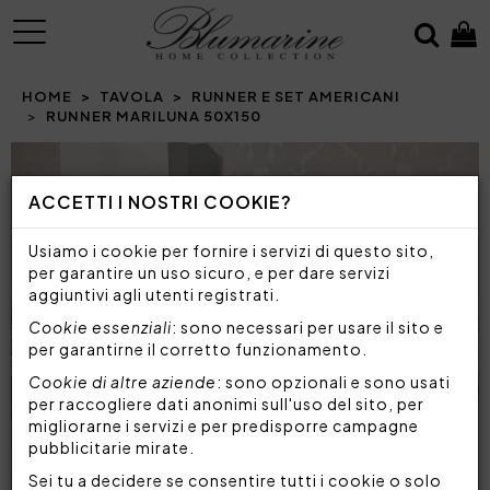
MENU
HOME
TAVOLA
RUNNER E SET AMERICANI
RUNNER MARILUNA 50X150
Prev
N
ACCETTI I NOSTRI COOKIE?
Usiamo i cookie per fornire i servizi di questo sito,
per garantire un uso sicuro, e per dare servizi
aggiuntivi agli utenti registrati.
Cookie essenziali
: sono necessari per usare il sito e
per garantirne il corretto funzionamento.
Cookie di altre aziende
: sono opzionali e sono usati
per raccogliere dati anonimi sull'uso del sito, per
migliorarne i servizi e per predisporre campagne
pubblicitarie mirate.
Sei tu a decidere se consentire tutti i cookie o solo