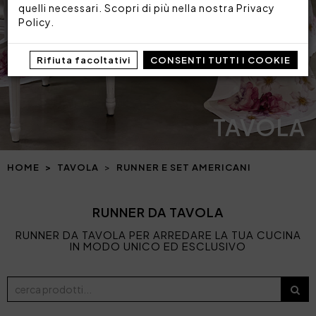
quelli necessari. Scopri di più nella nostra
Privacy
Policy
.
Rifiuta facoltativi
CONSENTI TUTTI I COOKIE
TAVOLA
HOME
TAVOLA
RUNNER E SET AMERICANI
RUNNER DA TAVOLA
RUNNER DA TAVOLA PER ARREDARE LA TUA CUCINA
IN MODO UNICO ED ESCLUSIVO