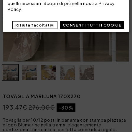
quelli necessari. Scopri di più nella nostra
Privacy
Policy
.
Rifiuta facoltativi
CONSENTI TUTTI I COOKIE
TOVAGLIA MARILUNA 170X270
193,47€
276,00€
-30%
Tovaglia per 10/12 posti in panama con stampa piazzata
e logo Blumarine nella trama, elegantemente
confezionata in scatola, perfetta come idea regalo.