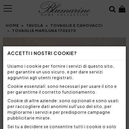
MENU
HOME
TAVOLA
TOVAGLIE E CANOVACCI
TOVAGLIA MARILUNA 170X270
Prev
N
ACCETTI I NOSTRI COOKIE?
Usiamo i cookie per fornire i servizi di questo sito,
per garantire un uso sicuro, e per dare servizi
aggiuntivi agli utenti registrati.
Cookie essenziali
: sono necessari per usare il sito e
per garantirne il corretto funzionamento.
Cookie di altre aziende
: sono opzionali e sono usati
per raccogliere dati anonimi sull'uso del sito, per
migliorarne i servizi e per predisporre campagne
pubblicitarie mirate.
Sei tu a decidere se consentire tutti i cookie o solo