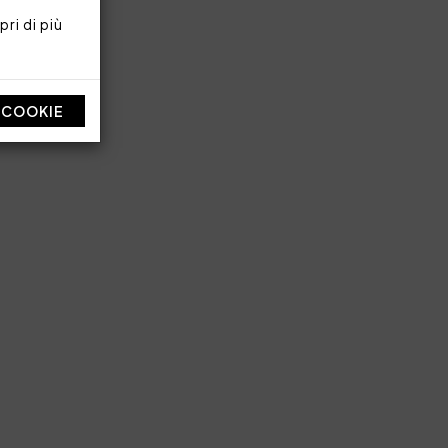
ri di più
I COOKIE