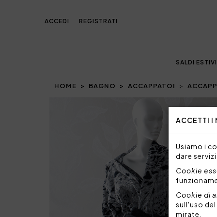
ACCEDI
REGISTRATI
SALDI ESTIVI
HOME
BAGNO
ACCAPPATOI
ACCAPP
Prev
ACCETTI I
Usiamo i coo
dare servizi
Cookie esse
funzionam
Cookie di a
sull'uso de
mirate.