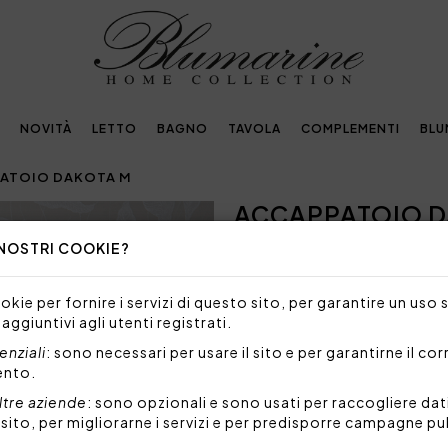
NOVITÀ
LETTO
BAGNO
TAVOLA
COMPLEMENTI
BLU
ATOIO DAKOTA M
ACCAPPATOIO D
Next
 NOSTRI COOKIE?
TAGLIA/MISURA NON DISP
Siamo spiacenti, ma al mome
kie per fornire i servizi di questo sito, per garantire un uso 
taglia.
 aggiuntivi agli utenti registrati.
Accappatoio con cappuccio, 
nziali
: sono necessari per usare il sito e per garantirne il co
e logo Blumarine ricamato, t
ento.
Size: M - medium
ltre aziende
: sono opzionali e sono usati per raccogliere dat
Tessuto: 100% cotone idrof
l sito, per migliorarne i servizi e per predisporre campagne pu
Codice: 102300426