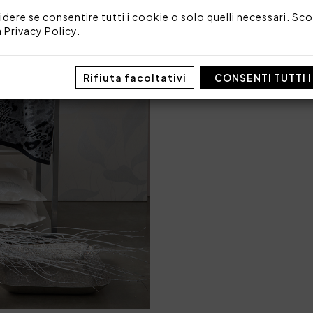
Imballo: Scatola
idere se consentire tutti i cookie o solo quelli necessari. Scop
a
Privacy Policy
.
TAGLIA/MISURA
M
Rifiuta facoltativi
CONSENTI TUTTI 