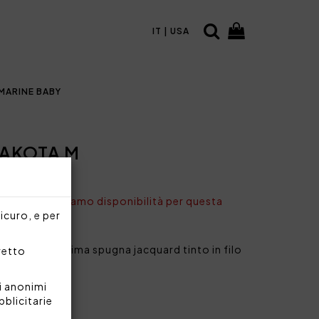
IT | USA
MARINE BABY
AKOTA M
ONIBILE
nto non abbiamo disponibilità per questa
sicuro, e per
di morbidissima spugna jacquard tinto in filo
rretto
aglia M.
i anonimi
ilo 380 g/mq
bblicitarie