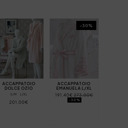
-30%
ACCAPPATOIO
ACCAPPATOIO
DOLCE OZIO
EMANUELA L/XL
191,40€
273,00€
S/M
L/XL
-30%
201,00€