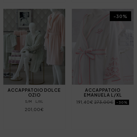
-30%
ACCAPPATOIO DOLCE
ACCAPPATOIO
OZIO
EMANUELA L/XL
S/M
L/XL
191,40€
273,00€
-30%
201,00€