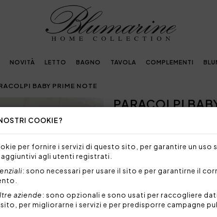
NOVITÀ
LETTO
BAGNO
TAVOLA
COMPLEMENTI
BLU
RACOLPI BABY PRIME NOTE
PARACOLPI BAB
Next
 NOSTRI COOKIE?
Embellished with
crystals by Swarovski®
kie per fornire i servizi di questo sito, per garantire un uso 
 aggiuntivi agli utenti registrati.
NON DISPONIBILE
nziali
: sono necessari per usare il sito e per garantirne il co
Siamo spiacenti, ma al mome
ento.
prodotto.
ltre aziende
: sono opzionali e sono usati per raccogliere dat
l sito, per migliorarne i servizi e per predisporre campagne pu
Paracolpi per lettino interam