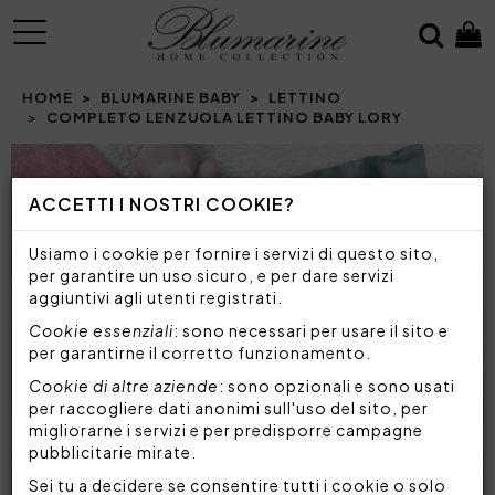
MENU
HOME
BLUMARINE BABY
LETTINO
COMPLETO LENZUOLA LETTINO BABY LORY
Prev
N
ACCETTI I NOSTRI COOKIE?
Usiamo i cookie per fornire i servizi di questo sito,
per garantire un uso sicuro, e per dare servizi
aggiuntivi agli utenti registrati.
Cookie essenziali
: sono necessari per usare il sito e
per garantirne il corretto funzionamento.
Cookie di altre aziende
: sono opzionali e sono usati
per raccogliere dati anonimi sull'uso del sito, per
migliorarne i servizi e per predisporre campagne
pubblicitarie mirate.
Sei tu a decidere se consentire tutti i cookie o solo