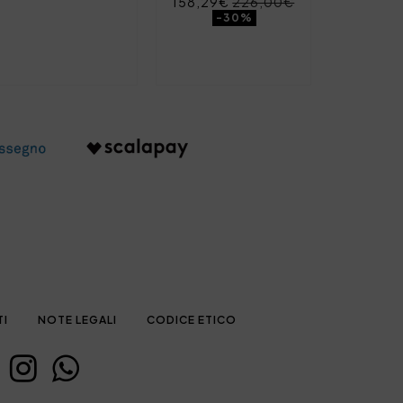
158,29€
226,00€
-30%
TI
NOTE LEGALI
CODICE ETICO