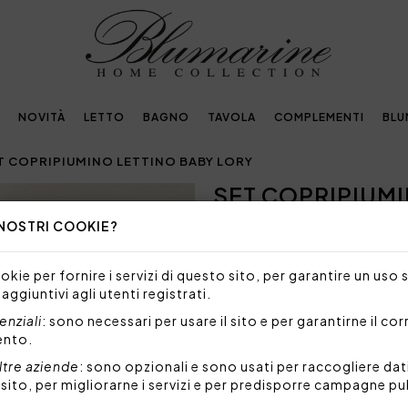
NOVITÀ
LETTO
BAGNO
TAVOLA
COMPLEMENTI
BLU
T COPRIPIUMINO LETTINO BABY LORY
SET COPRIPIUMI
Next
 NOSTRI COOKIE?
Embellished with
crystals by Swarovski®
kie per fornire i servizi di questo sito, per garantire un uso 
 aggiuntivi agli utenti registrati.
458,00€
nziali
: sono necessari per usare il sito e per garantirne il co
ento.
Completo copripiumino per le
ltre aziende
: sono opzionali e sono usati per raccogliere dat
Set 5 pezzi formato da:
l sito, per migliorarne i servizi e per predisporre campagne pu
Paracolpi lettino interam