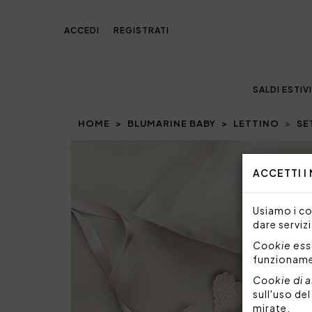
ACCEDI
REGISTRATI
SALDI ESTIVI
HOME
BLUMARINE BABY
LETTINO
SE
Prev
ACCETTI I
Usiamo i coo
dare servizi
Cookie esse
funzionam
Cookie di a
sull'uso de
mirate.