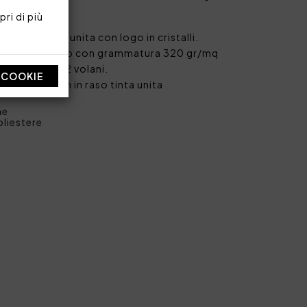
ri di più
da 550 g/mq
n raso tinta unita con logo in cristalli.
20 cm imbottito con grammatura 320 gr/mq
inta unita e 2 volani.
I COOKIE
oli 70x140 cm in raso tinta unita
ne
oliestere