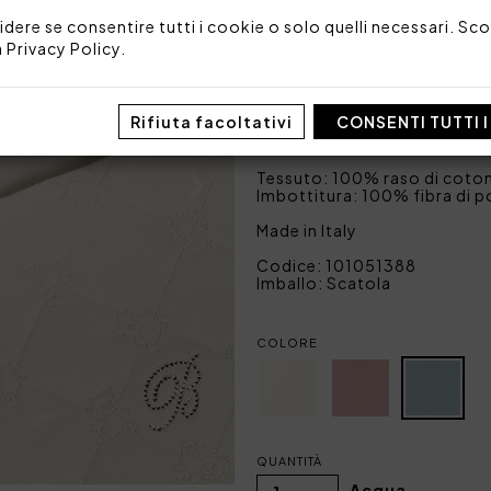
cristalli.
idere se consentire tutti i cookie o solo quelli necessari. Scop
Imbottitura 205x45 cm 
a
Privacy Policy
.
Sacca 120x150 cm: sacca i
Interno estraibile 70x1
Federa 60x40 cm in raso t
Rifiuta facoltativi
CONSENTI TUTTI 
1 lenzuolo sotto con ang
Tessuto: 100% raso di coto
Imbottitura: 100% fibra di p
Made in Italy
Codice: 101051388
Imballo: Scatola
COLORE
QUANTITÀ
Acqua