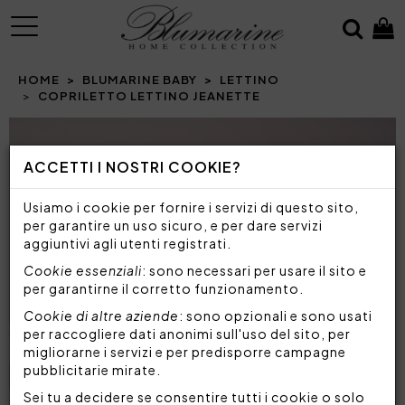
MENU
HOME
BLUMARINE BABY
LETTINO
COPRILETTO LETTINO JEANETTE
Prev
N
ACCETTI I NOSTRI COOKIE?
Usiamo i cookie per fornire i servizi di questo sito,
per garantire un uso sicuro, e per dare servizi
aggiuntivi agli utenti registrati.
Cookie essenziali
: sono necessari per usare il sito e
per garantirne il corretto funzionamento.
Cookie di altre aziende
: sono opzionali e sono usati
per raccogliere dati anonimi sull'uso del sito, per
migliorarne i servizi e per predisporre campagne
pubblicitarie mirate.
Sei tu a decidere se consentire tutti i cookie o solo