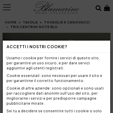
MENU
HOME
TAVOLA
TOVAGLIE E CANOVACCI
TRIS CENTRINI NOTE BLU
Prev
N
ACCETTI I NOSTRI COOKIE?
Usiamo i cookie per fornire i servizi di questo sito,
per garantire un uso sicuro, e per dare servizi
aggiuntivi agli utenti registrati.
Cookie essenziali
: sono necessari per usare il sito e
per garantirne il corretto funzionamento.
Cookie di altre aziende
: sono opzionali e sono usati
per raccogliere dati anonimi sull'uso del sito, per
migliorarne i servizi e per predisporre campagne
pubblicitarie mirate.
Sei tu a decidere se consentire tutti i cookie o solo