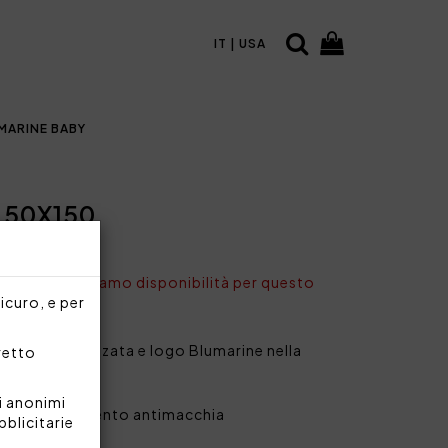
IT | USA
MARINE BABY
 50X150
nto non abbiamo disponibilità per questo
sicuro, e per
 stampa piazzata e logo Blumarine nella
rretto
i anonimi
ma e trattamento antimacchia
bblicitarie