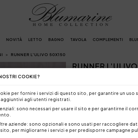
NOVITÀ
LETTO
BAGNO
TAVOLA
COMPLEMENTI
BLU
NI
RUNNER L'ULIVO 50X150
RUNNER L'ULIVO
Next
 NOSTRI COOKIE?
NON DISPONIBILE
Siamo spiacenti, ma al mome
kie per fornire i servizi di questo sito, per garantire un uso 
prodotto.
 aggiuntivi agli utenti registrati.
Runner in cotone panama con
nziali
: sono necessari per usare il sito e per garantirne il co
trama.
ento.
Misure: 50x150 cm
ltre aziende
: sono opzionali e sono usati per raccogliere dat
Tessuto: 100% cotone Pana
l sito, per migliorarne i servizi e per predisporre campagne pu
Made in Italy