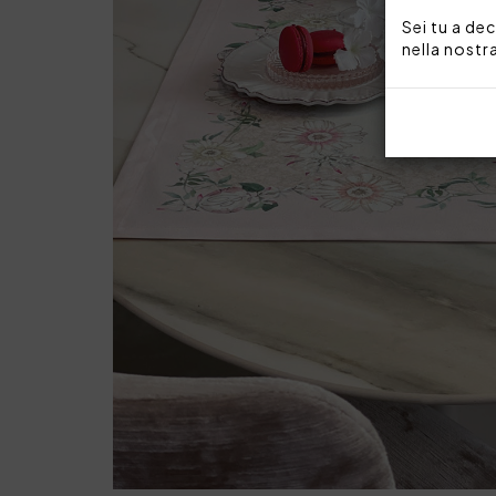
Sei tu a dec
nella nostr