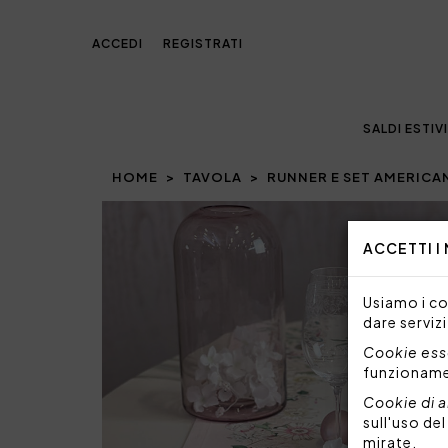
ACCEDI
REGISTRATI
SALDI ESTIVI
HOME
TAVOLA
RUNNER E SET AMERICA
Prev
ACCETTI I
Usiamo i coo
dare servizi
Cookie esse
funzionam
Cookie di a
sull'uso de
mirate.