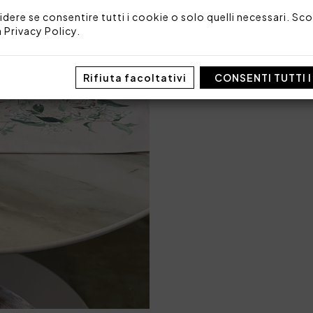
idere se consentire tutti i cookie o solo quelli necessari. Scop
Codice: 103020104
a
Privacy Policy
.
Imballo: Scatola
Rifiuta facoltativi
CONSENTI TUTTI 