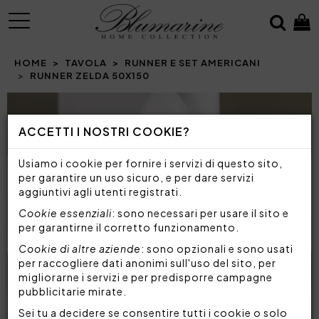
MENU
HOME
TAVOLA
RUNNER E SET AMERICANI
RUNNER ZELDA 50X150
Prev
N
ACCETTI I NOSTRI COOKIE?
Usiamo i cookie per fornire i servizi di questo sito,
per garantire un uso sicuro, e per dare servizi
aggiuntivi agli utenti registrati.
Cookie essenziali
: sono necessari per usare il sito e
per garantirne il corretto funzionamento.
Cookie di altre aziende
: sono opzionali e sono usati
per raccogliere dati anonimi sull'uso del sito, per
migliorarne i servizi e per predisporre campagne
pubblicitarie mirate.
Sei tu a decidere se consentire tutti i cookie o solo