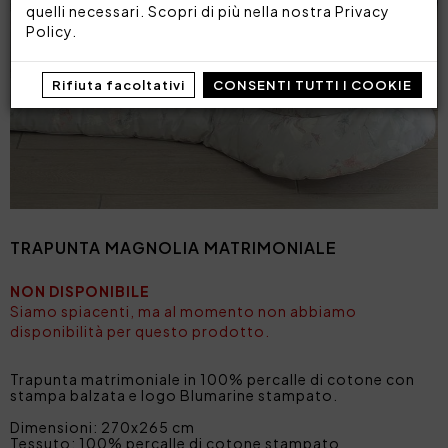
quelli necessari. Scopri di più nella nostra
Privacy
Policy
.
Rifiuta facoltativi
CONSENTI TUTTI I COOKIE
TRAPUNTA MAGNOLIA MATRIMONIALE
NON DISPONIBILE
Siamo spiacenti, ma al momento non abbiamo
disponibilità per questo prodotto.
Trapunta matrimoniale in 100% percalle di cotone con
stampa balzata e logo Blumarine stampato.
Dimensioni: 270x265 cm
Tessuto: 100% percalle di cotone stampato