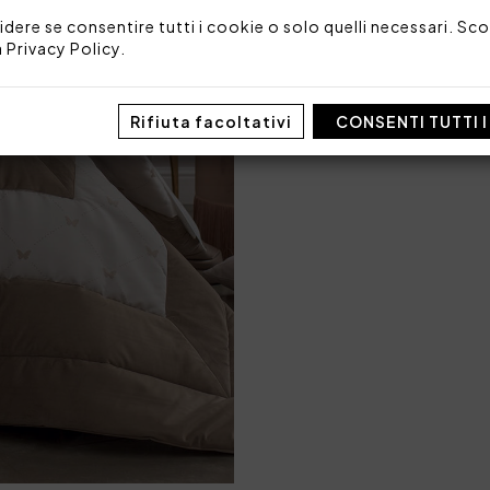
Tessuto sopra: 65% polieste
idere se consentire tutti i cookie o solo quelli necessari. Scop
Tessuto sotto: 100% coton
Imbottitura: 100% polieste
a
Privacy Policy
.
Made in Italy
Codice: 101020517
Rifiuta facoltativi
CONSENTI TUTTI 
Imballo: Scatola