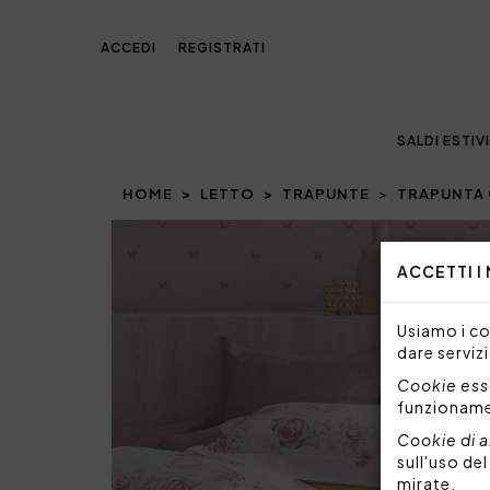
ACCEDI
REGISTRATI
SALDI ESTIVI
HOME
LETTO
TRAPUNTE
TRAPUNTA 
Prev
ACCETTI I
Usiamo i coo
dare servizi
Cookie esse
funzionam
Cookie di a
sull'uso de
mirate.