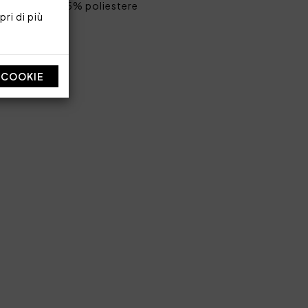
re riciclato 35% poliestere
ri di più
e
re 300 g/mq
I COOKIE