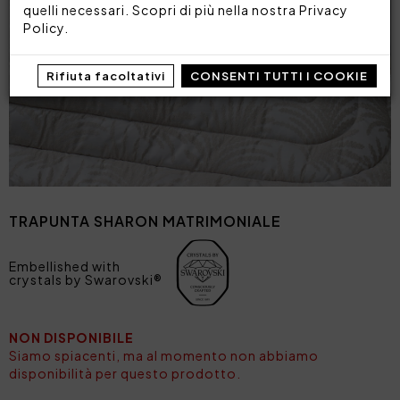
quelli necessari. Scopri di più nella nostra
Privacy
Policy
.
Rifiuta facoltativi
CONSENTI TUTTI I COOKIE
TRAPUNTA SHARON MATRIMONIALE
Embellished with
crystals by Swarovski®
NON DISPONIBILE
Siamo spiacenti, ma al momento non abbiamo
disponibilità per questo prodotto.