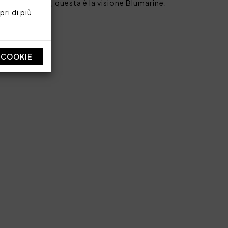
te, sensuale, questa è la visione Blumarine.
ri di più
acrilico
re 340 g/mq
I COOKIE