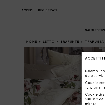
ACCEDI
REGISTRATI
SALDI ESTIVI
HOME
LETTO
TRAPUNTE
TRAPUNTA 
Prev
ACCETTI I
Usiamo i coo
dare servizi
Cookie esse
funzionam
Cookie di a
sull'uso de
mirate.