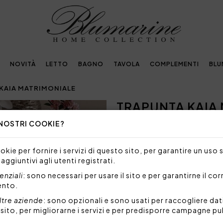
NOVITÀ
LETTO
BAGNO
TAVOLA
COMPLEMENTI
BLU
KAIA MATRIMONIALE
TRAPUNTA KAIA
Next
 NOSTRI COOKIE?
Embellished with
crystals by Swarovski®
kie per fornire i servizi di questo sito, per garantire un uso 
 aggiuntivi agli utenti registrati.
NON DISPONIBILE
nziali
: sono necessari per usare il sito e per garantirne il co
Siamo spiacenti, ma al mome
ento.
prodotto.
ltre aziende
: sono opzionali e sono usati per raccogliere dat
l sito, per migliorarne i servizi e per predisporre campagne pu
Trapunta matrimoniale in ja