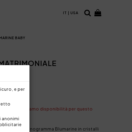
IT | USA
MARINE BABY
 MATRIMONIALE
sicuro, e per
rretto
nto non abbiamo disponibilità per questo
i anonimi
bblicitarie
cquard con monogramma Blumarine in cristalli