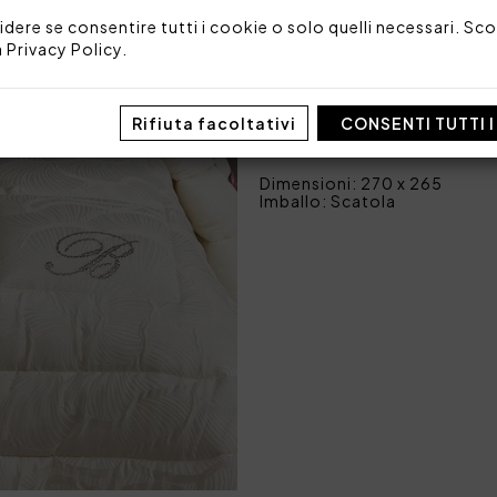
Swarovski. Romantica, elegan
idere se consentire tutti i cookie o solo quelli necessari. Scop
Misure: 270x265 cm
a
Privacy Policy
.
Tessuto: 91% poliestere 9% 
Imbottitura: 100% polieste
Made in Italy
Rifiuta facoltativi
CONSENTI TUTTI 
Codice: 101020343
Dimensioni: 270 x 265
Imballo: Scatola