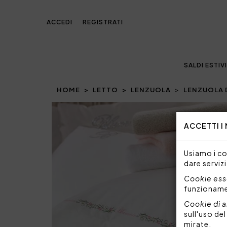
ACCEDI
REGISTRATI
SALDI ESTIVI
HOME
LETTO
LENZUOLA
LENZUOLA 
ACCETTI I
Usiamo i coo
dare servizi
Cookie esse
funzionam
Cookie di a
sull'uso de
mirate.