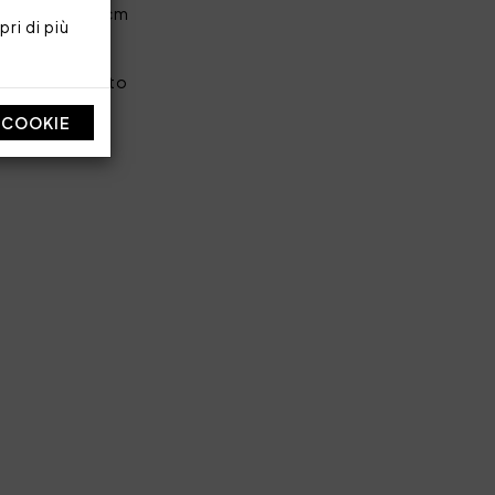
goli 180x200 cm
ri di più
cotone stampato
I COOKIE