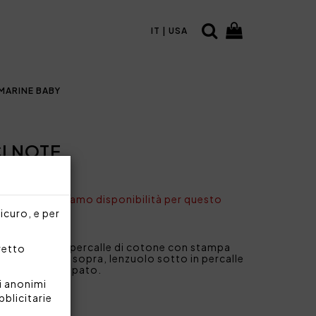
IT | USA
MARINE BABY
I NOTE
nto non abbiamo disponibilità per questo
sicuro, e per
iale in 100% percalle di cotone con stampa
rretto
 e sul lenzuolo sopra, lenzuolo sotto in percalle
Blumarine stampato.
i anonimi
bblicitarie
90 cm