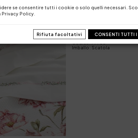
1 lenzuolo sotto con an
idere se consentire tutti i cookie o solo quelli necessari. Scop
2 federe 50x80 cm
a
Privacy Policy
.
Tessuto: 100% percalle di 
Made in Italy
Rifiuta facoltativi
CONSENTI TUTTI 
Codice: 77788
Imballo: Scatola