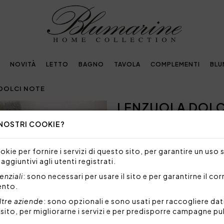
NOVITÀ
LETTO
BAGNO
TAVOLA
COMPLEMENTI
BLU
DOLCI NOTE
LENZUOLA DOLC
 NOSTRI COOKIE?
NON DISPONIBILE
Siamo spiacenti, ma al mome
kie per fornire i servizi di questo sito, per garantire un uso 
prodotto.
 aggiuntivi agli utenti registrati.
Completo lenzuola matrimon
nziali
: sono necessari per usare il sito e per garantirne il co
piazzata su federe a 3 volani
ento.
di cotone tinta unita, logo 
ltre aziende
: sono opzionali e sono usati per raccogliere dat
Set 4 pezzi formato da:
l sito, per migliorarne i servizi e per predisporre campagne pu
1 lenzuolo sopra 250x2