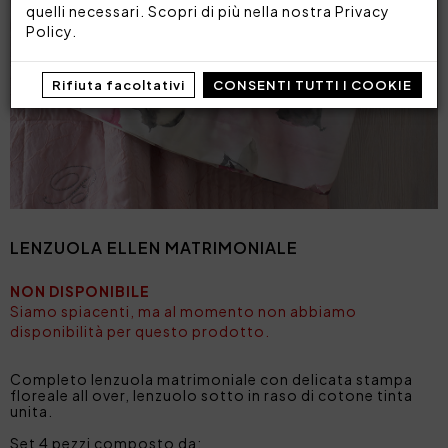
quelli necessari. Scopri di più nella nostra
Privacy
Policy
.
Rifiuta facoltativi
CONSENTI TUTTI I COOKIE
LENZUOLA ELLEN MATRIMONIALE
NON DISPONIBILE
Siamo spiacenti, ma al momento non abbiamo
disponibilità per questo prodotto.
Completo lenzuola matrimoniale con delicata stampa
floreale all over, lenzuolo sotto in raso di cotone tinta
unita.
Set 4 pezzi composto da: