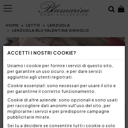
MENU
HOME
LETTO
LENZUOLA
LENZUOLA BLU VALENTINA SINGOLO
Prev
N
ACCETTI I NOSTRI COOKIE?
Usiamo i cookie per fornire i servizi di questo sito,
per garantire un uso sicuro, e per dare servizi
aggiuntivi agli utenti registrati.
Cookie essenziali
: sono necessari per usare il sito e
per garantirne il corretto funzionamento.
Cookie di altre aziende
: sono opzionali e sono usati
per raccogliere dati anonimi sull'uso del sito, per
migliorarne i servizi e per predisporre campagne
pubblicitarie mirate.
Sei tu a decidere se consentire tutti i cookie o solo