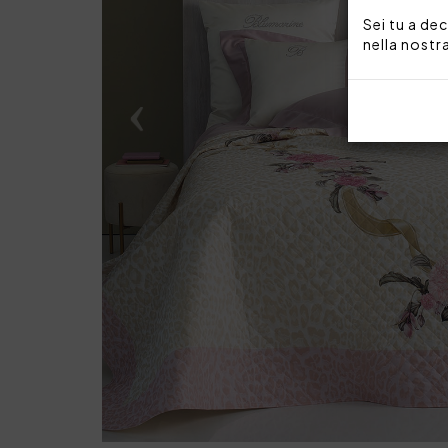
Sei tu a dec
nella nostr