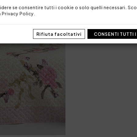
idere se consentire tutti i cookie o solo quelli necessari. Scop
Made in Italy
a
Privacy Policy
.
Codice: 74982
Imballo: Scatola
Rifiuta facoltativi
CONSENTI TUTTI 