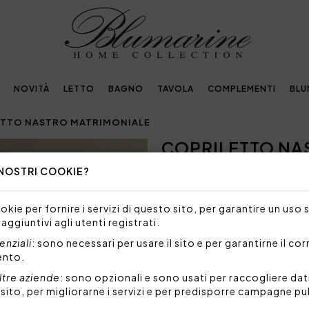
NOVITÀ
LETTO
BAGNO
TAVOLA
COMPLEMENTI
BLU
ETTO NASTRO MATRIMONIALE
COPRILETTO NA
Next
 NOSTRI COOKIE?
NON DISPONIBILE
Siamo spiacenti, ma al mome
kie per fornire i servizi di questo sito, per garantire un uso 
prodotto.
 aggiuntivi agli utenti registrati.
Copriletto matrimoniale trap
nziali
: sono necessari per usare il sito e per garantirne il co
tessuto è presente il logo 
ento.
Misure: 270x270 cm
ltre aziende
: sono opzionali e sono usati per raccogliere dat
Tessuto sopra: 100% percall
l sito, per migliorarne i servizi e per predisporre campagne pu
Tessuto sotto: 100% coton
Imbottitura: 100% polieste