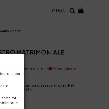
IT | USA
MARINE BABY
STRO MATRIMONIALE
nto non abbiamo disponibilità per questo
sicuro, e per
untato con stampa piazzata all over. Nel
rretto
Blumarine stampato.
i anonimi
e di cotone
bblicitarie
e
re 90 g/mq