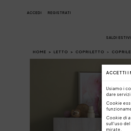
ACCEDI
REGISTRATI
SALDI ESTIVI
HOME
LETTO
COPRILETTO
COPRIL
Prev
ACCETTI I
Usiamo i coo
dare servizi
Cookie esse
funzionam
Cookie di a
sull'uso de
mirate.