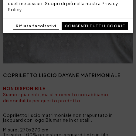
quelli necessari. Scopri di più nella nostra
Privacy
Policy
.
Rifiuta facoltativi
CONSENTI TUTTI I COOKIE
COPRILETTO LISCIO DAYANE MATRIMONIALE
NON DISPONIBILE
Siamo spiacenti, ma al momento non abbiamo
disponibilità per questo prodotto.
Copriletto liscio matrimoniale non trapuntato in
jacquard con logo Blumarine in cristalli.
Misure: 270x270 cm
Tessuto: 100% poliestere jacquard tinto in filo