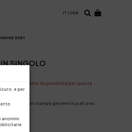
IT | USA
MARINE BABY
LIN SINGOLO
ONIBILE
nto non abbiamo disponibilità per questa
sicuro, e per
 trapuntato con stampa geometrica all over.
rretto
e di cotone
i anonimi
e
bblicitarie
re 90 g/mq