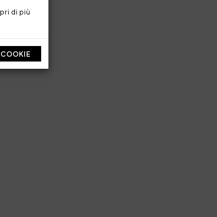
ri di più
I COOKIE