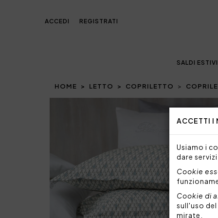
ACCEDI
REGISTRATI
SALDI ESTIVI
HOME
LETTO
COPRILETTO
COPRILE
Prev
ACCETTI I
Usiamo i coo
dare servizi
Cookie esse
funzionam
Cookie di a
sull'uso de
mirate.