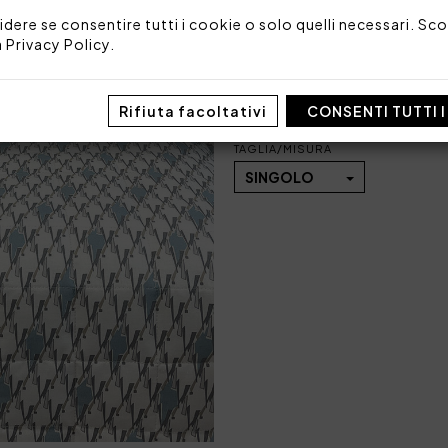
Made in Italy
idere se consentire tutti i cookie o solo quelli necessari. Scop
a
Privacy Policy
.
Codice: 101030572
Dimensioni: 180 x 270
Imballo: Busta
Rifiuta facoltativi
CONSENTI TUTTI 
TAGLIA/MISURA
SINGOLO