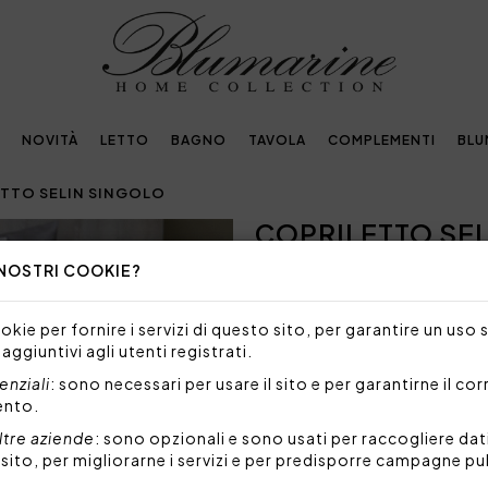
NOVITÀ
LETTO
BAGNO
TAVOLA
COMPLEMENTI
BLU
TTO SELIN SINGOLO
COPRILETTO SE
Next
 NOSTRI COOKIE?
TAGLIA/MISURA NON DISP
Siamo spiacenti, ma al mome
kie per fornire i servizi di questo sito, per garantire un uso 
taglia.
 aggiuntivi agli utenti registrati.
Copriletto per letto singolo
nziali
: sono necessari per usare il sito e per garantirne il co
ento.
Composizione:
Tessuto sopra: 100% percall
ltre aziende
: sono opzionali e sono usati per raccogliere dat
Tessuto sotto: 100% coton
l sito, per migliorarne i servizi e per predisporre campagne pu
Imbottitura: 100% polieste