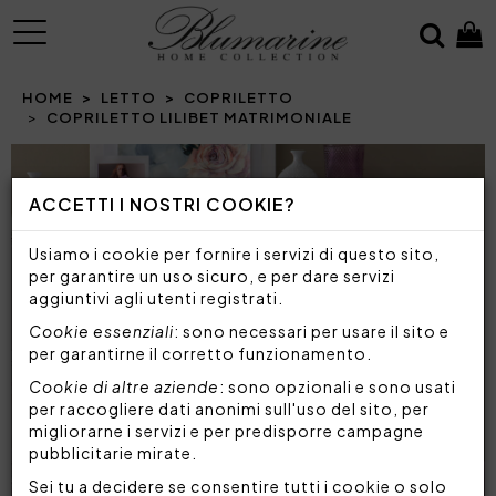
MENU
HOME
LETTO
COPRILETTO
COPRILETTO LILIBET MATRIMONIALE
Prev
N
ACCETTI I NOSTRI COOKIE?
Usiamo i cookie per fornire i servizi di questo sito,
per garantire un uso sicuro, e per dare servizi
aggiuntivi agli utenti registrati.
Cookie essenziali
: sono necessari per usare il sito e
per garantirne il corretto funzionamento.
Cookie di altre aziende
: sono opzionali e sono usati
per raccogliere dati anonimi sull'uso del sito, per
migliorarne i servizi e per predisporre campagne
pubblicitarie mirate.
Sei tu a decidere se consentire tutti i cookie o solo