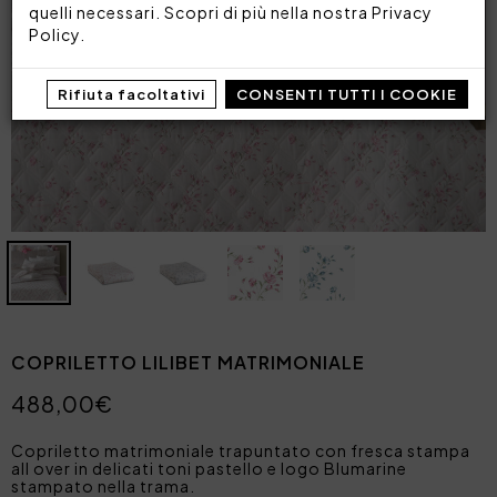
quelli necessari. Scopri di più nella nostra
Privacy
Policy
.
Rifiuta facoltativi
CONSENTI TUTTI I COOKIE
COPRILETTO LILIBET MATRIMONIALE
488,00€
Copriletto matrimoniale trapuntato con fresca stampa
all over in delicati toni pastello e logo Blumarine
stampato nella trama.