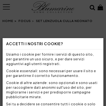
MENU
HOME
FOCUS
SET LENZUOLA CULLA NEONATO
SET LENZUOLA CULLA NEONATO
ACCETTI I NOSTRI COOKIE?
SCEGLI IL SET LENZUOLA PER CULLA PERFETTO
PER AVVOLGERE IL TUO PICCOLO E RENDERE LA
Usiamo i cookie per fornire i servizi di questo sito,
CAMERETTA UN'OASI DI DOLCEZZA
per garantire un uso sicuro, e per dare servizi
aggiuntivi agli utenti registrati.
Cookie essenziali
: sono necessari per usare il sito e
Tra gli accessori indispensabili per la prima infanzia,
per garantirne il corretto funzionamento.
i
set lenzuola per culla
non possono
Cookie di altre aziende
: sono opzionali e sono usati
assolutamente mancare, dato che garantiscono al
per raccogliere dati anonimi sull'uso del sito, per
tuo bambino un sonno sereno e confortevole.
migliorarne i servizi e per predisporre campagne
Oltre ad essere elementi funzionali, se scelte e
pubblicitarie mirate.
abbinate con cura,
le lenzuola possono
Sei tu a decidere se consentire tutti i cookie o solo
aggiungere anche un tocco di stile
che