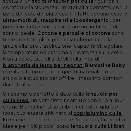
scelta di un
set di lenzuola per culla
riguarda il
comfort e la sicurezza. I materiali a contatto con la
pelle delicata dei più piccoli, infatti, devono essere
ultra-morbidi, traspiranti e ipoallergenici
, per
prevenire irritazioni e assicurare un ambiente di
sonno ideale.
Cotone e percalle di cotone
sono
tra le scelte migliori per la biancheria da culla,
grazie alla loro traspirazione, capacità di regolare
la temperatura ed estrema delicatezza sulla pelle.
Non a caso, tutti gli articoli della linea di
biancheria da letto per neonati
Blumarine Baby
è realizzata proprio con questi materiali e ogni
articolo è studiato per offrire il massimo comfort
durante il sonno.
Un esempio perfetto è dato dalle
lenzuola per
culla Fred
, un completo ricamato con orlo a-jour
e logo Blumarine. Disponibile nei colori grigio e
rosa, può essere abbinato al
copripiumino culla
Fred
che riprende il ricamo e l'orlo. Un'altra scelta
ideale per i più piccoli sono
lenzuola culla Lilibet
,