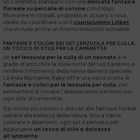
un completo stampato con una
delicata fantasia
floreale su percalle di cotone
con il logo
Blumarine in cristalli, proposto in azzurro e rosa,
ideale da coordinare con il
copripiumino Lilibet
,
che include anche un interno imbottito estraibile.
FANTASIE E COLORI DEI SET LENZUOLA PER CULLA:
UN TOCCO DI STILE PER LA CAMERETTA
Un
set lenzuola per la culla di un neonato
è in
grado di arricchire la zona notte del tuo bambino e
rendere il momento della nanna davvero speciale.
La linea Blumarine Baby offre una vasta scelta di
fantasie e colori per le lenzuola per culla
, per
permetterti di trovare l'abbinamento perfetto per
ogni stile di cameretta.
Dai motivi più classici e delicati alle fantasie floreali
ispirate alla bellezza della natura, fino a trame
colorate e divertenti, ogni set è pensato per
aggiungere
un tocco di stile e dolcezza
all'ambiente
.