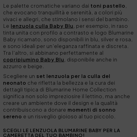
Le palette cromatiche variano dai
toni pastello
,
che evocano tranquillità e serenità, a colori più
vivaci e allegri, che stimolano i sensi del bambino.
Le
lenzuola culla Baby Blu
, per esempio, in raso
tinta unita con profilo a contrasto e logo Blumarine
Baby ricamato, sono disponibili in blu, silver e rosa,
e sono ideali per un'eleganza raffinata e discreta.
Tra l'altro, si abbinano perfettamente al
copripiumino Baby Blu
, disponibile anche in
azzurro e beige.
Scegliere un
set lenzuola per la culla del
neonato
che rifletta la bellezza e la cura dei
dettagli tipica di Blumarine Home Collection
significa non solo impreziosire il lettino, ma anche
creare un ambiente dove il design e la qualità
contribuiscono a donare
momenti di sonno
sereno
e un risveglio gioioso al tuo piccolo.
SCEGLI LE LENZUOLA BLUMARINE BABY PER LA
CAMERETTA DEL TUO BAMBINO!