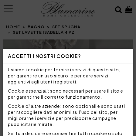
MENU
HOME
BAGNO
SET SPUGNA
SET LAVETTE ISABELLA 4 PZ
Prev
N
ACCETTI I NOSTRI COOKIE?
Usiamo i cookie per fornire i servizi di questo sito,
per garantire un uso sicuro, e per dare servizi
aggiuntivi agli utenti registrati.
Cookie essenziali
: sono necessari per usare il sito e
per garantirne il corretto funzionamento.
Cookie di altre aziende
: sono opzionali e sono usati
per raccogliere dati anonimi sull'uso del sito, per
migliorarne i servizi e per predisporre campagne
pubblicitarie mirate.
Sei tu a decidere se consentire tutti i cookie o solo