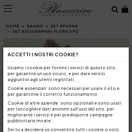
MENU
HOME
BAGNO
SET SPUGNA
SET ASCIUGAMANI FLORA 2 PZ
Prev
N
ACCETTI I NOSTRI COOKIE?
Usiamo i cookie per fornire i servizi di questo sito,
per garantire un uso sicuro, e per dare servizi
aggiuntivi agli utenti registrati.
Cookie essenziali
: sono necessari per usare il sito e
per garantirne il corretto funzionamento.
Cookie di altre aziende
: sono opzionali e sono usati
per raccogliere dati anonimi sull'uso del sito, per
migliorarne i servizi e per predisporre campagne
pubblicitarie mirate.
Sei tu a decidere se consentire tutti i cookie o solo