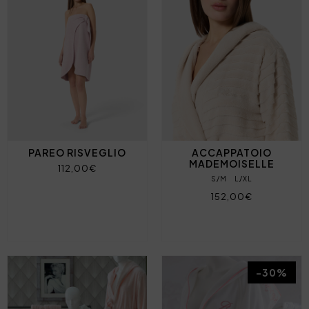
PAREO RISVEGLIO
ACCAPPATOIO
MADEMOISELLE
112,00€
S/M
L/XL
152,00€
-30%