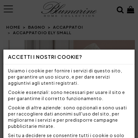
MENU
HOME
BAGNO
ACCAPPATOI
ACCAPPATOIO ELY SMALL
Prev
N
ACCETTI I NOSTRI COOKIE?
Usiamo i cookie per fornire i servizi di questo sito,
per garantire un uso sicuro, e per dare servizi
aggiuntivi agli utenti registrati.
Cookie essenziali
: sono necessari per usare il sito e
per garantirne il corretto funzionamento.
Cookie di altre aziende
: sono opzionali e sono usati
per raccogliere dati anonimi sull'uso del sito, per
migliorarne i servizi e per predisporre campagne
pubblicitarie mirate.
Sei tu a decidere se consentire tutti i cookie o solo