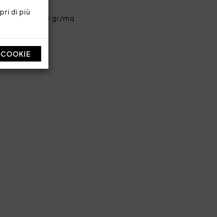
ri di più
 pettinato 420 gr/mq
I COOKIE