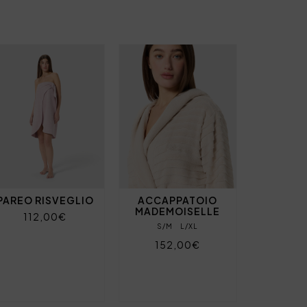
PAREO RISVEGLIO
ACCAPPATOIO
MADEMOISELLE
112,00€
S/M
L/XL
152,00€