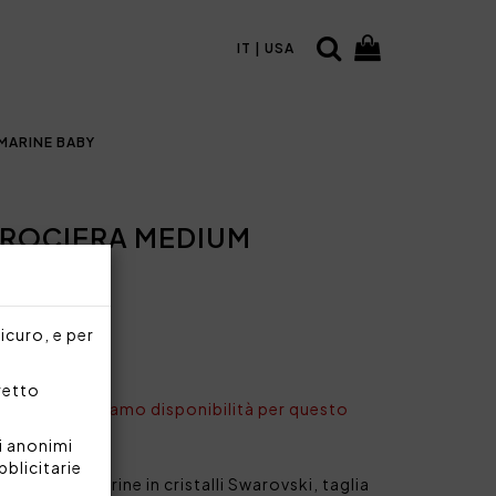
IT | USA
MARINE BABY
ROCIERA MEDIUM
sicuro, e per
rretto
nto non abbiamo disponibilità per questo
i anonimi
bblicitarie
logo Blumarine in cristalli Swarovski, taglia