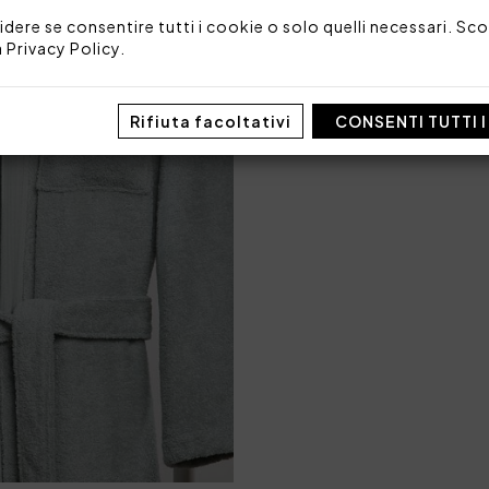
medium.
idere se consentire tutti i cookie o solo quelli necessari. Scop
100% cotone idrofilo filato
a
Privacy Policy
.
Codice: 78416
Imballo: Scatola
Rifiuta facoltativi
CONSENTI TUTTI 