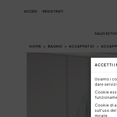
ACCEDI
REGISTRATI
SALDI ESTIVI
HOME
BAGNO
ACCAPPATOI
ACCAPP
Prev
ACCETTI I
Usiamo i coo
dare servizi
Cookie esse
funzionam
Cookie di a
sull'uso de
mirate.