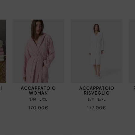
I
ACCAPPATOIO
ACCAPPATOIO
WOMAN
RISVEGLIO
S/M
L/XL
S/M
L/XL
170,00€
177,00€