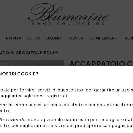
NOVITÀ
LETTO
BAGNO
TAVOLA
COMPLEMENTI
BLU
ATOIO CROCIERA MEDIUM
ACCAPPATOIO C
Next
 NOSTRI COOKIE?
Embellished with
crystals by Swarovski®
kie per fornire i servizi di questo sito, per garantire un uso 
 aggiuntivi agli utenti registrati.
NON DISPONIBILE
nziali
: sono necessari per usare il sito e per garantirne il co
Siamo spiacenti, ma al mome
ento.
prodotto.
ltre aziende
: sono opzionali e sono usati per raccogliere dat
l sito, per migliorarne i servizi e per predisporre campagne pu
Accappatoio con cappuccio e 