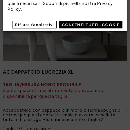
quelli necessari. Scopri di più nella nostra
Privacy
Policy
.
Rifiuta facoltativi
CONSENTI TUTTI I COOKIE
ACCAPPATOIO LUCREZIA XL
TAGLIA/MISURA NON DISPONIBILE
Siamo spiacenti, ma al momento non abbiamo
disponibilità per questa taglia.
Accappatoio con cappuccio in morbidissima spugna di
cotone jacquard con balza finale piazzata, cesellata
tinto in filo e logo Blumarine ricamato, taglia XL.
Taglia: XL - extra large