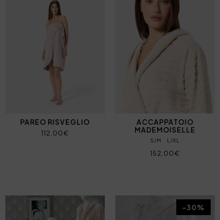
PAREO RISVEGLIO
ACCAPPATOIO
MADEMOISELLE
112,00€
S/M
L/XL
152,00€
-30%