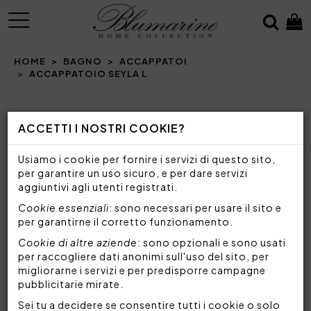
MENU
HOME
BAGNO
ACCAPPATOI
ACCAPPATOIO SEYLA L
Prev
N
ACCETTI I NOSTRI COOKIE?
Usiamo i cookie per fornire i servizi di questo sito,
per garantire un uso sicuro, e per dare servizi
aggiuntivi agli utenti registrati.
Cookie essenziali
: sono necessari per usare il sito e
per garantirne il corretto funzionamento.
Cookie di altre aziende
: sono opzionali e sono usati
per raccogliere dati anonimi sull'uso del sito, per
migliorarne i servizi e per predisporre campagne
pubblicitarie mirate.
Sei tu a decidere se consentire tutti i cookie o solo