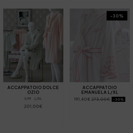
-30%
ACCAPPATOIO DOLCE
ACCAPPATOIO
OZIO
EMANUELA L/XL
S/M
L/XL
191,40€
273,00€
-30%
201,00€