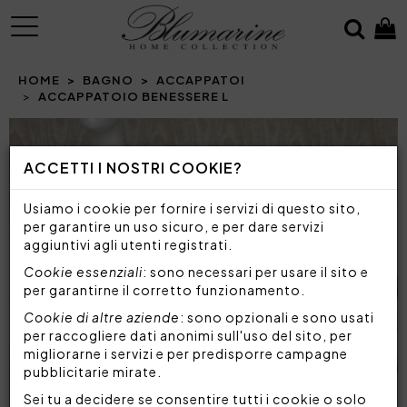
MENU
HOME
BAGNO
ACCAPPATOI
ACCAPPATOIO BENESSERE L
Prev
N
ACCETTI I NOSTRI COOKIE?
Usiamo i cookie per fornire i servizi di questo sito,
per garantire un uso sicuro, e per dare servizi
aggiuntivi agli utenti registrati.
Cookie essenziali
: sono necessari per usare il sito e
per garantirne il corretto funzionamento.
Cookie di altre aziende
: sono opzionali e sono usati
per raccogliere dati anonimi sull'uso del sito, per
migliorarne i servizi e per predisporre campagne
pubblicitarie mirate.
Sei tu a decidere se consentire tutti i cookie o solo