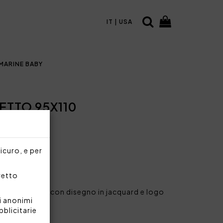
IT | USA
MARINE BABY
ETTO 95X110
sicuro, e per
rretto
zina in cotone con disegno in jacquard e logo
i anonimi
bblicitarie