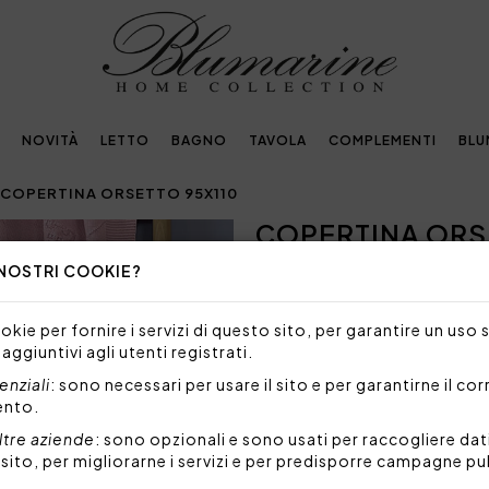
NOVITÀ
LETTO
BAGNO
TAVOLA
COMPLEMENTI
BLU
COPERTINA ORSETTO 95X110
COPERTINA ORS
Next
 NOSTRI COOKIE?
Embellished with
crystals by Swarovski®
kie per fornire i servizi di questo sito, per garantire un uso 
 aggiuntivi agli utenti registrati.
254,00€
nziali
: sono necessari per usare il sito e per garantirne il co
ento.
Copertina per culla e carroz
Blumarine in cristalli.
ltre aziende
: sono opzionali e sono usati per raccogliere dat
l sito, per migliorarne i servizi e per predisporre campagne pu
Misure: 95x110 cm