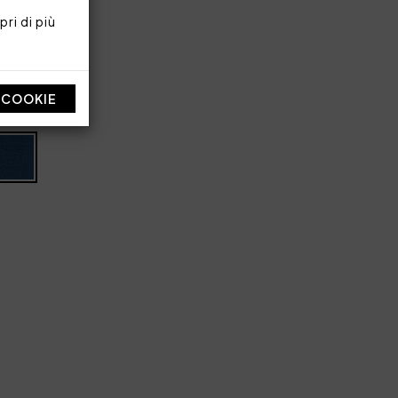
ri di più
I COOKIE