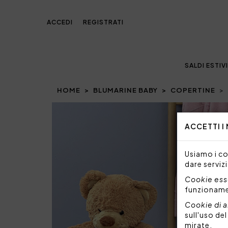
ACCEDI
REGISTRATI
SALDI ESTIVI
HOME
BLUMARINE BABY
COPERTINE
Prev
ACCETTI I
Usiamo i coo
dare servizi
Cookie esse
funzionam
Cookie di a
sull'uso de
mirate.