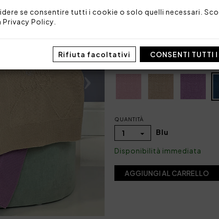
Tessuto: 100% cotone
idere se consentire tutti i cookie o solo quelli necessari. Scop
Made in Italy
a
Privacy Policy
.
Codice: 101040217
Imballo: Scatola
Rifiuta facoltativi
CONSENTI TUTTI 
COLORE
QUANTITÀ
Blu
1
Disponibilità immediata
AGGIUNGI AL CARRELLO