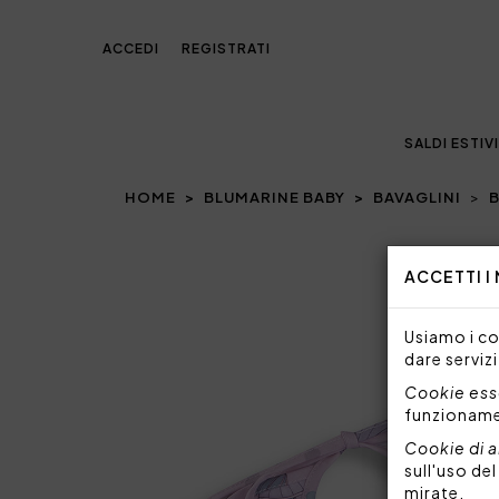
ACCEDI
REGISTRATI
SALDI ESTIVI
HOME
BLUMARINE BABY
BAVAGLINI
Prev
ACCETTI I
Usiamo i coo
dare servizi
Cookie esse
funzionam
Cookie di a
sull'uso de
mirate.