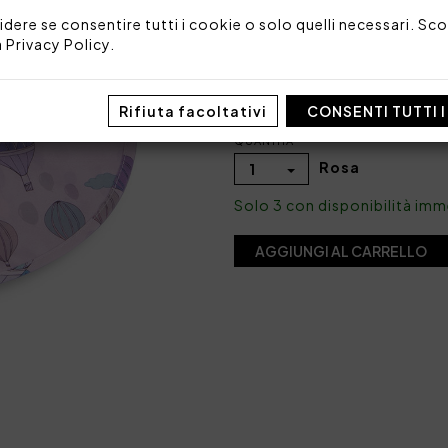
idere se consentire tutti i cookie o solo quelli necessari. Scop
COLORE
a
Privacy Policy
.
Rifiuta facoltativi
CONSENTI TUTTI 
QUANTITÀ
Rosa
1
Solo 3 con disponibilità im
AGGIUNGI AL CARRELLO