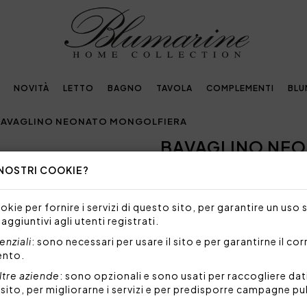
NOVITÀ
LETTO
BAGNO
TAVOLA
COMPLEMENTI
BLU
BAVAGLINO NEONATO MONGOLFIERA
BAVAGLINO NE
Next
 NOSTRI COOKIE?
44,00€
Bavaglino neonato in percalle
kie per fornire i servizi di questo sito, per garantire un uso 
 aggiuntivi agli utenti registrati.
Misure: 18x20 cm
Tessuto: 100% percalle cot
nziali
: sono necessari per usare il sito e per garantirne il co
ento.
Made in Italy
ltre aziende
: sono opzionali e sono usati per raccogliere dat
Codice: 102500023
l sito, per migliorarne i servizi e per predisporre campagne pu
Imballo: Busta