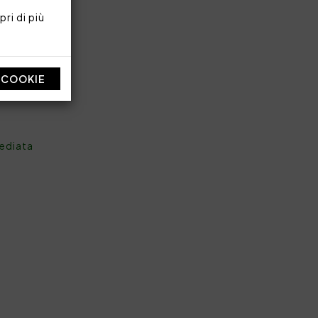
ri di più
I COOKIE
mediata