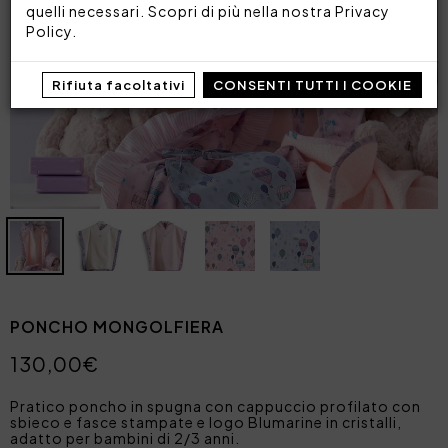
quelli necessari. Scopri di più nella nostra
Privacy
Policy
.
Rifiuta facoltativi
CONSENTI TUTTI I COOKIE
PONCHO MONGOLFIERA
130,00€
Pratico poncho in spugna con cappuccio profilato con
sbieco e fasce stampate e logo Blumarine in cristalli,
adatto per bambini di 2/3 anni.