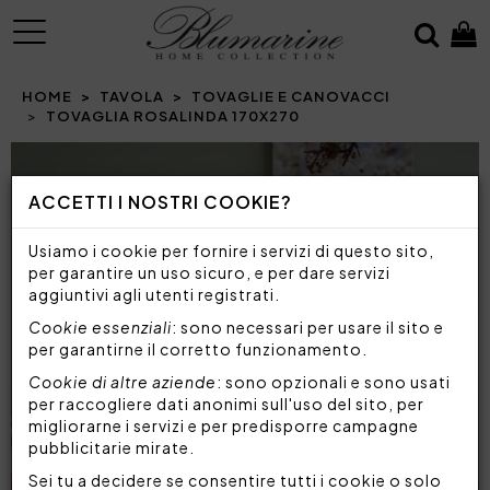
MENU
HOME
TAVOLA
TOVAGLIE E CANOVACCI
TOVAGLIA ROSALINDA 170X270
Prev
N
ACCETTI I NOSTRI COOKIE?
Usiamo i cookie per fornire i servizi di questo sito,
per garantire un uso sicuro, e per dare servizi
aggiuntivi agli utenti registrati.
Cookie essenziali
: sono necessari per usare il sito e
per garantirne il corretto funzionamento.
Cookie di altre aziende
: sono opzionali e sono usati
per raccogliere dati anonimi sull'uso del sito, per
migliorarne i servizi e per predisporre campagne
pubblicitarie mirate.
Sei tu a decidere se consentire tutti i cookie o solo