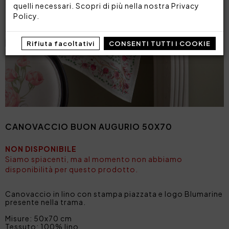
quelli necessari. Scopri di più nella nostra
Privacy
Policy
.
Rifiuta facoltativi
CONSENTI TUTTI I COOKIE
CANOVACCIO BUON AUGURIO 50X70
NON DISPONIBILE
Siamo spiacenti, ma al momento non abbiamo
disponibilità per questo prodotto.
Canovaccio in lino con stampa piazzata e logo Blumarine
presente nella trama.
Misure: 50x70 cm
Tessuto: 100% lino