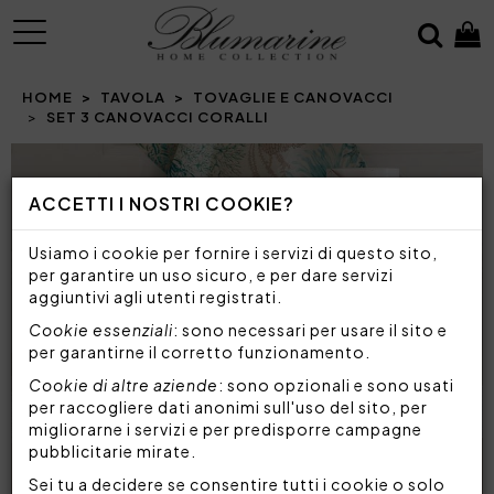
MENU
HOME
TAVOLA
TOVAGLIE E CANOVACCI
SET 3 CANOVACCI CORALLI
Prev
N
ACCETTI I NOSTRI COOKIE?
Usiamo i cookie per fornire i servizi di questo sito,
per garantire un uso sicuro, e per dare servizi
aggiuntivi agli utenti registrati.
Cookie essenziali
: sono necessari per usare il sito e
per garantirne il corretto funzionamento.
Cookie di altre aziende
: sono opzionali e sono usati
per raccogliere dati anonimi sull'uso del sito, per
migliorarne i servizi e per predisporre campagne
pubblicitarie mirate.
Sei tu a decidere se consentire tutti i cookie o solo