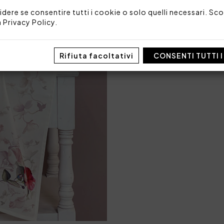
Codice: 103060053
idere se consentire tutti i cookie o solo quelli necessari. Scop
Imballo: Busta
a
Privacy Policy
.
Rifiuta facoltativi
CONSENTI TUTTI 