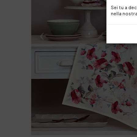
Sei tu a dec
nella nostr