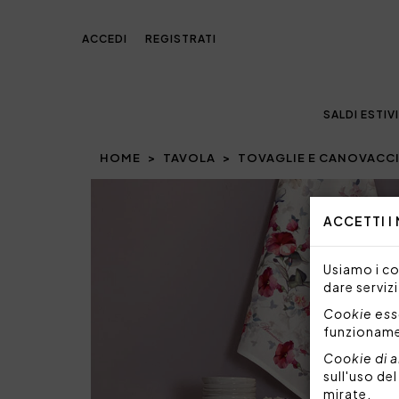
ACCEDI
REGISTRATI
SALDI ESTIVI
HOME
TAVOLA
TOVAGLIE E CANOVACC
Prev
ACCETTI I
Usiamo i coo
dare servizi
Cookie esse
funzionam
Cookie di a
sull'uso de
mirate.