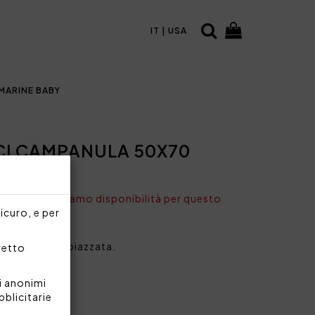
IT | USA
MARINE BABY
CI CAMPANULA 50X70
nto non abbiamo disponibilità per questo
sicuro, e per
a con stampa piazzata.
rretto
 nella stampa.
ama
i anonimi
bblicitarie