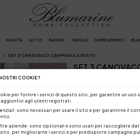
NOVITÀ
LETTO
BAGNO
TAVOLA
COMPLEMENTI
BLU
I
SET 3 CANOVACCI CAMPANULA 50X70
SET 3 CANOVAC
Next
 NOSTRI COOKIE?
NON DISPONIBILE
Siamo spiacenti, ma al mome
kie per fornire i servizi di questo sito, per garantire un uso 
prodotto.
 aggiuntivi agli utenti registrati.
Set di 3 canovacci in panam
nziali
: sono necessari per usare il sito e per garantirne il co
Il logo Blumarine è presente
ento.
Tessuto: 100% cotone Pan
ltre aziende
: sono opzionali e sono usati per raccogliere dat
l sito, per migliorarne i servizi e per predisporre campagne pu
Made in Italy