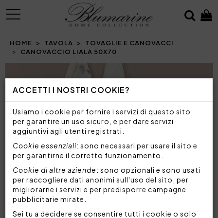
MENU
HOME
TAVOLA
TOVAGLIE E CANOVACCI
CANOVACCIO LIALA 50X70
Prev
N
ACCETTI I NOSTRI COOKIE?
Usiamo i cookie per fornire i servizi di questo sito,
per garantire un uso sicuro, e per dare servizi
aggiuntivi agli utenti registrati.
Cookie essenziali
: sono necessari per usare il sito e
per garantirne il corretto funzionamento.
Cookie di altre aziende
: sono opzionali e sono usati
per raccogliere dati anonimi sull'uso del sito, per
migliorarne i servizi e per predisporre campagne
pubblicitarie mirate.
Sei tu a decidere se consentire tutti i cookie o solo