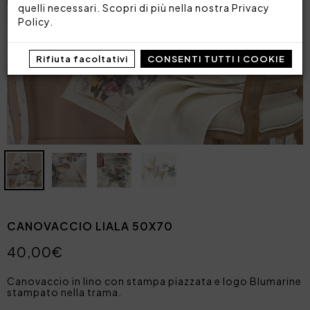
quelli necessari. Scopri di più nella nostra
Privacy
Policy
.
Rifiuta facoltativi
CONSENTI TUTTI I COOKIE
CANOVACCIO LIALA 50X70
40,00€
Canovaccio in lino con stampa piazzata e logo Blumarine
stampato nella trama.