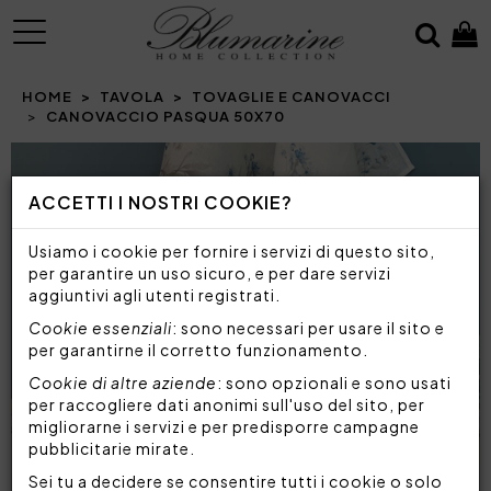
MENU
HOME
TAVOLA
TOVAGLIE E CANOVACCI
CANOVACCIO PASQUA 50X70
Prev
N
ACCETTI I NOSTRI COOKIE?
Usiamo i cookie per fornire i servizi di questo sito,
per garantire un uso sicuro, e per dare servizi
aggiuntivi agli utenti registrati.
Cookie essenziali
: sono necessari per usare il sito e
per garantirne il corretto funzionamento.
Cookie di altre aziende
: sono opzionali e sono usati
per raccogliere dati anonimi sull'uso del sito, per
migliorarne i servizi e per predisporre campagne
pubblicitarie mirate.
Sei tu a decidere se consentire tutti i cookie o solo