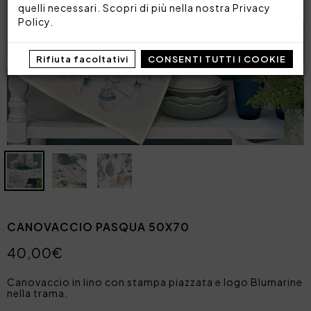
quelli necessari. Scopri di più nella nostra
Privacy
Policy
.
Rifiuta facoltativi
CONSENTI TUTTI I COOKIE
CANOVACCIO PASQUA 50X70
40,00€
Canovaccio in lino con stampa piazzata e logo Blumarine
nella trama.