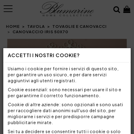
MENU
HOME
TAVOLA
TOVAGLIE E CANOVACCI
CANOVACCIO IRIS 50X70
Prev
N
ACCETTI I NOSTRI COOKIE?
Usiamo i cookie per fornire i servizi di questo sito,
per garantire un uso sicuro, e per dare servizi
aggiuntivi agli utenti registrati.
Cookie essenziali
: sono necessari per usare il sito e
per garantirne il corretto funzionamento.
Cookie di altre aziende
: sono opzionali e sono usati
per raccogliere dati anonimi sull'uso del sito, per
migliorarne i servizi e per predisporre campagne
pubblicitarie mirate.
Sei tu a decidere se consentire tutti i cookie o solo