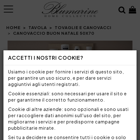
MENU
HOME
TAVOLA
TOVAGLIE E CANOVACCI
CANOVACCIO BUON NATALE 50X70
Prev
N
ACCETTI I NOSTRI COOKIE?
Usiamo i cookie per fornire i servizi di questo sito,
per garantire un uso sicuro, e per dare servizi
aggiuntivi agli utenti registrati.
Cookie essenziali
: sono necessari per usare il sito e
per garantirne il corretto funzionamento.
Cookie di altre aziende
: sono opzionali e sono usati
per raccogliere dati anonimi sull'uso del sito, per
migliorarne i servizi e per predisporre campagne
pubblicitarie mirate.
Sei tu a decidere se consentire tutti i cookie o solo