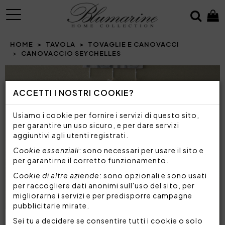
MENU
HOME
TAVOLA
TOVAGLIE E CANOVACCI
CANOVACCIO SEYCHELLES
Prev
N
ACCETTI I NOSTRI COOKIE?
Usiamo i cookie per fornire i servizi di questo sito,
per garantire un uso sicuro, e per dare servizi
aggiuntivi agli utenti registrati.
Cookie essenziali
: sono necessari per usare il sito e
per garantirne il corretto funzionamento.
Cookie di altre aziende
: sono opzionali e sono usati
per raccogliere dati anonimi sull'uso del sito, per
migliorarne i servizi e per predisporre campagne
pubblicitarie mirate.
Sei tu a decidere se consentire tutti i cookie o solo