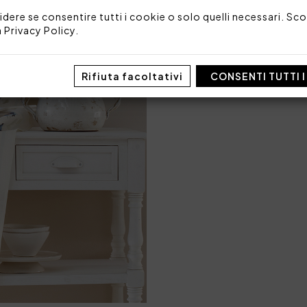
idere se consentire tutti i cookie o solo quelli necessari. Scop
Codice: 103060032
a
Privacy Policy
.
Dimensioni: 50 x 70
Imballo: Busta
Rifiuta facoltativi
CONSENTI TUTTI 