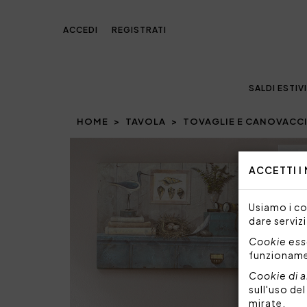
ACCEDI
REGISTRATI
SALDI ESTIVI
HOME
TAVOLA
TOVAGLIE E CANOVACC
Prev
ACCETTI I
Usiamo i coo
dare servizi
Cookie esse
funzionam
Cookie di a
sull'uso de
mirate.