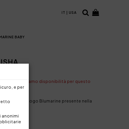
IT | USA
MARINE BABY
ISHA
nto non abbiamo disponibilità per questo
sicuro, e per
a piazzata e logo Blumarine presente nella
rretto
i anonimi
bblicitarie