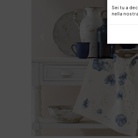
Sei tu a dec
nella nostr