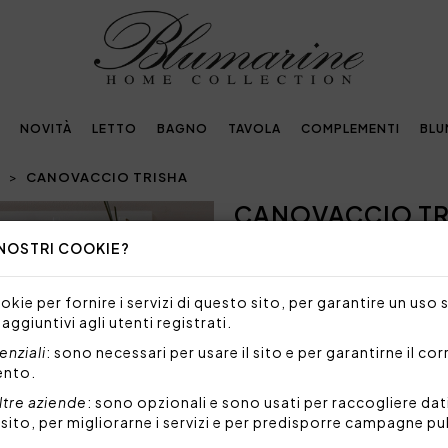
NOVITÀ
LETTO
BAGNO
TAVOLA
COMPLEMENTI
BLU
I
CANOVACCIO TRISHA
CANOVACCIO TR
Next
 NOSTRI COOKIE?
NON DISPONIBILE
Siamo spiacenti, ma al mome
kie per fornire i servizi di questo sito, per garantire un uso 
prodotto.
 aggiuntivi agli utenti registrati.
Canovaccio in lino con stamp
nziali
: sono necessari per usare il sito e per garantirne il co
trama.
ento.
Misure: 50x70 cm
ltre aziende
: sono opzionali e sono usati per raccogliere dat
Tessuto: 100% lino
l sito, per migliorarne i servizi e per predisporre campagne pu
Made in Italy