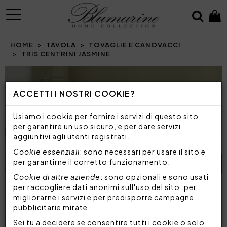
MENU
HOME
TAVOLA
TOVAGLIE E CANOVACCI
TRIS CENTRINI JASMINE
Prev
N
ACCETTI I NOSTRI COOKIE?
Usiamo i cookie per fornire i servizi di questo sito,
per garantire un uso sicuro, e per dare servizi
aggiuntivi agli utenti registrati.
Cookie essenziali
: sono necessari per usare il sito e
per garantirne il corretto funzionamento.
Cookie di altre aziende
: sono opzionali e sono usati
per raccogliere dati anonimi sull'uso del sito, per
migliorarne i servizi e per predisporre campagne
pubblicitarie mirate.
Sei tu a decidere se consentire tutti i cookie o solo