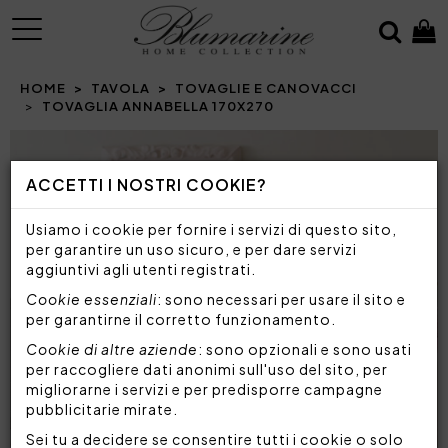
MENU
HOME
TAVOLA
TOVAGLIE E CANOVACCI
TOVAGLIA ANNABELLA 170X270
Prev
N
ACCETTI I NOSTRI COOKIE?
Usiamo i cookie per fornire i servizi di questo sito,
per garantire un uso sicuro, e per dare servizi
aggiuntivi agli utenti registrati.
Cookie essenziali
: sono necessari per usare il sito e
per garantirne il corretto funzionamento.
Cookie di altre aziende
: sono opzionali e sono usati
per raccogliere dati anonimi sull'uso del sito, per
migliorarne i servizi e per predisporre campagne
pubblicitarie mirate.
Sei tu a decidere se consentire tutti i cookie o solo