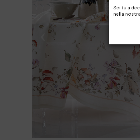
Sei tu a dec
nella nostr