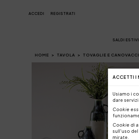
ACCEDI
REGISTRATI
SALDI ESTIVI
HOME
TAVOLA
TOVAGLIE E CANOVACC
Prev
ACCETTI I
Usiamo i coo
dare servizi
Cookie esse
funzionam
Cookie di a
sull'uso de
mirate.