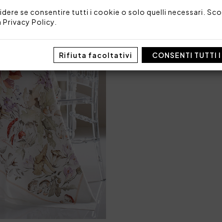
idere se consentire tutti i cookie o solo quelli necessari. Scop
Made in Italy
a
Privacy Policy
.
Codice: 103010142
Dimensioni: 170 x 270
Imballo: Scatola
Rifiuta facoltativi
CONSENTI TUTTI 