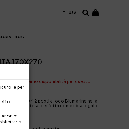
IT | USA
MARINE BABY
TA 170X270
nto non abbiamo disponibilità per questo
sicuro, e per
iazzata per 10/12 posti e logo Blumarine nella
rretto
ionata in scatola, perfetta come idea regalo.
i anonimi
bblicitarie
si, ma acquistabili a parte