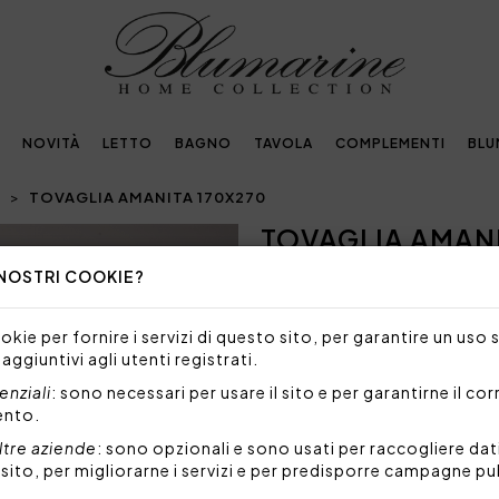
NOVITÀ
LETTO
BAGNO
TAVOLA
COMPLEMENTI
BLU
I
TOVAGLIA AMANITA 170X270
TOVAGLIA AMANI
Next
 NOSTRI COOKIE?
NON DISPONIBILE
Siamo spiacenti, ma al mome
kie per fornire i servizi di questo sito, per garantire un uso 
prodotto.
 aggiuntivi agli utenti registrati.
Tovaglia in lino con stampa p
nziali
: sono necessari per usare il sito e per garantirne il co
trama, elegantemente confez
ento.
Misure: 170x270 cm
ltre aziende
: sono opzionali e sono usati per raccogliere dat
Tessuto: 100% lino
l sito, per migliorarne i servizi e per predisporre campagne pu
I tovaglioli non sono inclu