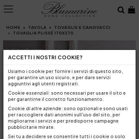
MENU
HOME
TAVOLA
TOVAGLIE E CANOVACCI
TOVAGLIA PLISSÈ 170X270
Prev
N
ACCETTI I NOSTRI COOKIE?
Usiamo i cookie per fornire i servizi di questo sito,
per garantire un uso sicuro, e per dare servizi
aggiuntivi agli utenti registrati.
Cookie essenziali
: sono necessari per usare il sito e
per garantirne il corretto funzionamento.
Cookie di altre aziende
: sono opzionali e sono usati
per raccogliere dati anonimi sull'uso del sito, per
migliorarne i servizi e per predisporre campagne
pubblicitarie mirate.
Sei tu a decidere se consentire tutti i cookie o solo