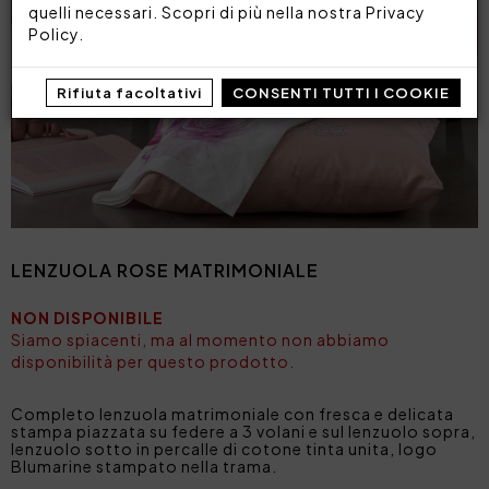
quelli necessari. Scopri di più nella nostra
Privacy
Policy
.
Rifiuta facoltativi
CONSENTI TUTTI I COOKIE
LENZUOLA ROSE MATRIMONIALE
NON DISPONIBILE
Siamo spiacenti, ma al momento non abbiamo
disponibilità per questo prodotto.
Completo lenzuola matrimoniale con fresca e delicata
stampa piazzata su federe a 3 volani e sul lenzuolo sopra,
lenzuolo sotto in percalle di cotone tinta unita, logo
Blumarine stampato nella trama.